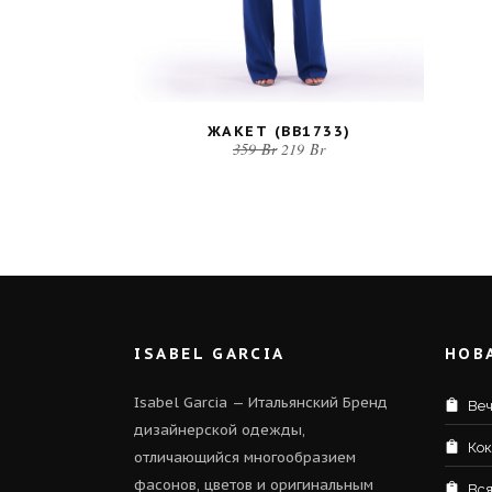
ЖАКЕТ (BB1733)
359
Br
219
Br
ISABEL GARCIA
НОВ
Isabel Garcia — Итальянский Бренд
Веч
дизайнерской одежды,
Кок
отличающийся многообразием
фасонов, цветов и оригинальным
Вся