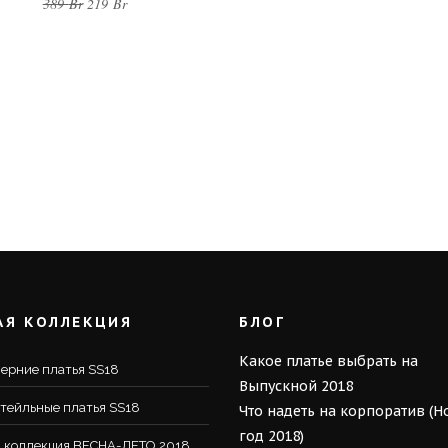
389
Br
219
Br
АЯ КОЛЛЕКЦИЯ
БЛОГ
Какое платье выбрать на
ерние платья SS18
Выпускной 2018
тейльные платья SS18
Что надеть на корпоратив (
год 2018)
 коллекция ВЕСНА-ЛЕТО 2018